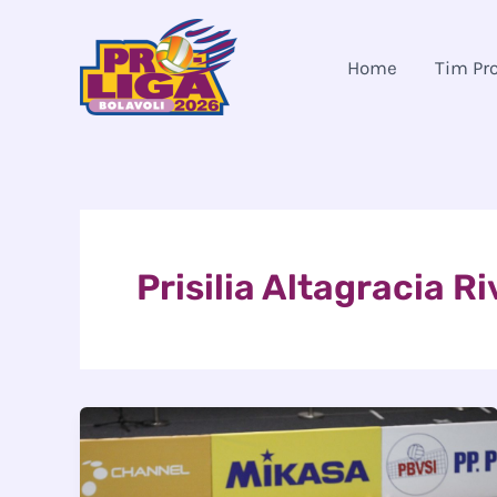
Skip
to
Home
Tim Pr
content
Prisilia Altagracia R