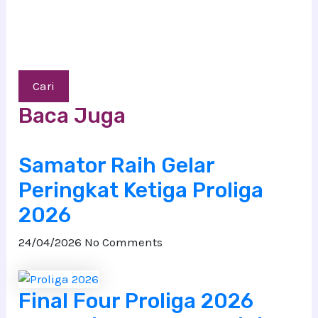
Cari
Baca Juga
Samator Raih Gelar
Peringkat Ketiga Proliga
2026
24/04/2026
No Comments
Final Four Proliga 2026