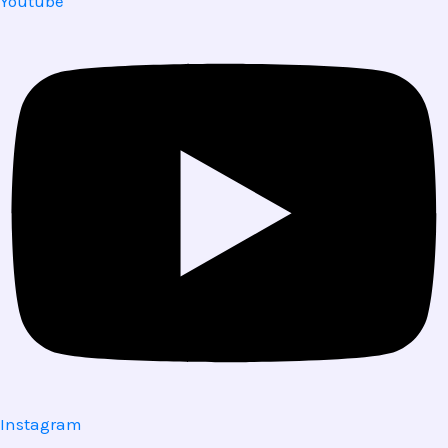
Youtube
Instagram