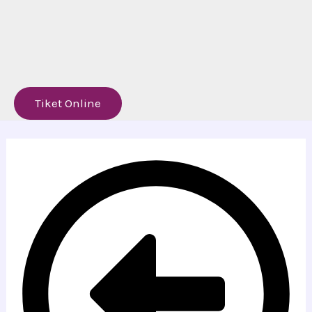
Tiket Online