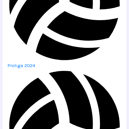
Proliga 2024