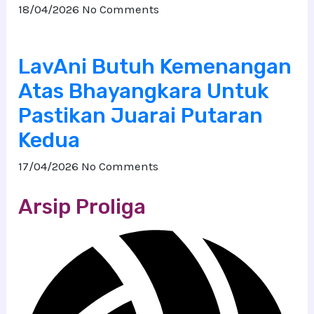
18/04/2026
No Comments
LavAni Butuh Kemenangan
Atas Bhayangkara Untuk
Pastikan Juarai Putaran
Kedua
17/04/2026
No Comments
Arsip Proliga