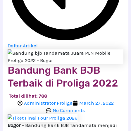
Daftar Artikel
Bandung Bank BJB
Terbaik di Proliga 2022
Total dilihat:
788
Administrator Proliga
March 27, 2022
No Comments
Bogor
– Bandung Bank BJB Tandamata menjadi