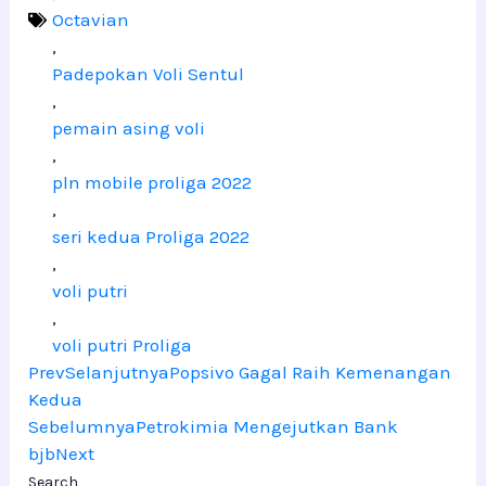
Octavian
,
Padepokan Voli Sentul
,
pemain asing voli
,
pln mobile proliga 2022
,
seri kedua Proliga 2022
,
voli putri
,
voli putri Proliga
Prev
Selanjutnya
Popsivo Gagal Raih Kemenangan
Kedua
Sebelumnya
Petrokimia Mengejutkan Bank
bjb
Next
Search