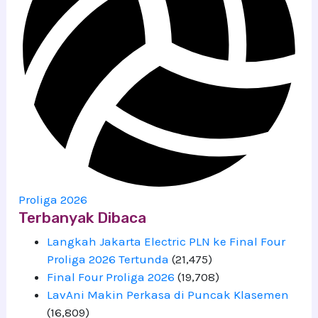
Proliga 2026
Terbanyak Dibaca
Langkah Jakarta Electric PLN ke Final Four
Proliga 2026 Tertunda
(21,475)
Final Four Proliga 2026
(19,708)
LavAni Makin Perkasa di Puncak Klasemen
(16,809)