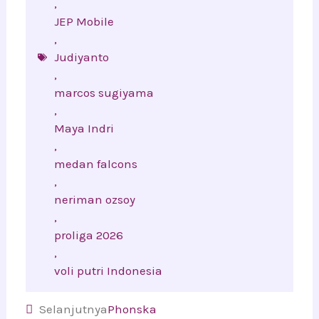
,
JEP Mobile
,
Judiyanto
,
marcos sugiyama
,
Maya Indri
,
medan falcons
,
neriman ozsoy
,
proliga 2026
,
voli putri Indonesia
Prev
Next
Selanjutnya
Phonska